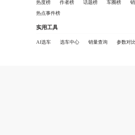
热度榜
作者榜
话题榜
车圈榜
销
热点事件榜
实用工具
AI选车
选车中心
销量查询
参数对