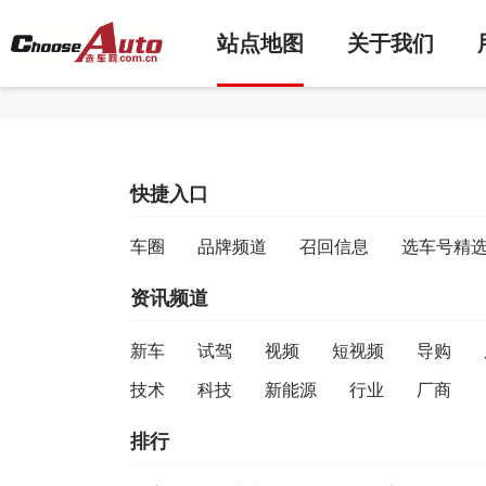
站点地图
关于我们
快捷入口
车圈
品牌频道
召回信息
选车号精
资讯频道
​新车​
​试驾​
​视频​
​短视频​
​导购​
​技术​
​科技​
​新能源​
​行业​
​厂商​
排行