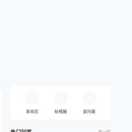
发动态
短视频
提问题
换一组