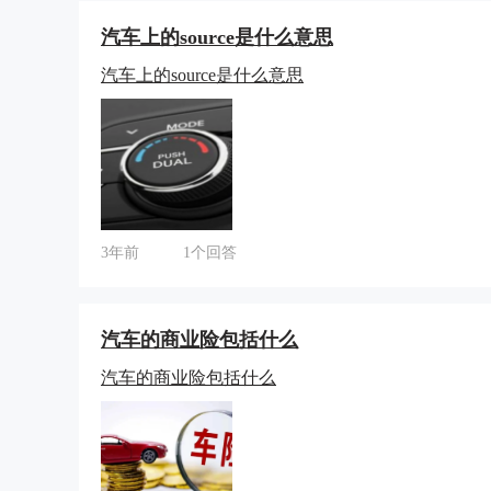
汽车上的source是什么意思
汽车上的source是什么意思
3年前
1个回答
汽车的商业险包括什么
汽车的商业险包括什么