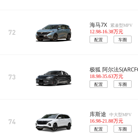
海马7X
紧凑型MPV
72
12.98-16.38万元
配置
车圈
极狐 阿尔法S(ARCFO
73
18.98-35.63万元
配置
车圈
库斯途
中大型MPV
74
16.98-21.88万元
配置
车圈