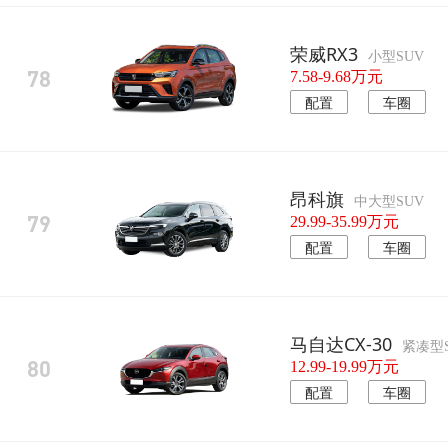
荣威RX3
小型SUV
78
7.58-9.68万元
配置
车圈
昂科旗
中大型SUV
79
29.99-35.99万元
配置
车圈
马自达CX-30
紧凑型
80
12.99-19.99万元
配置
车圈