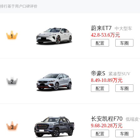
排行基于用户口碑评价
蔚来ET7
中大型车
42.8-53.6万元
配置
车圈
帝豪S
紧凑型SUV
8.49-10.89万元
配置
车圈
长安凯程F70
低端皮
9.68-20.28万元
配置
车圈