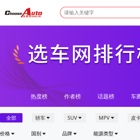
热度榜
作者榜
话题榜
车
全部
轿车
SUV
MPV
皮
价格
国别
品牌
能源类型