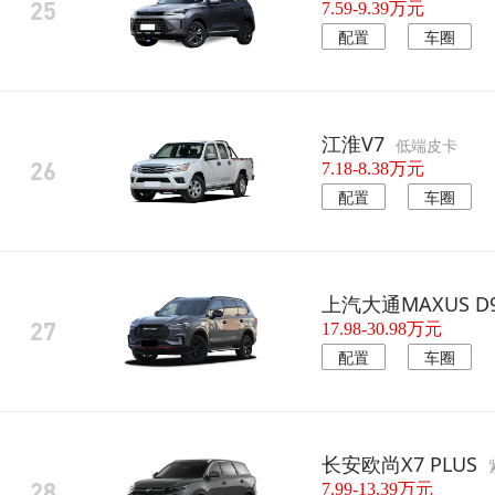
25
7.59-9.39万元
配置
车圈
江淮V7
低端皮卡
26
7.18-8.38万元
配置
车圈
上汽大通MAXUS D9
27
17.98-30.98万元
配置
车圈
长安欧尚X7 PLUS
28
7.99-13.39万元