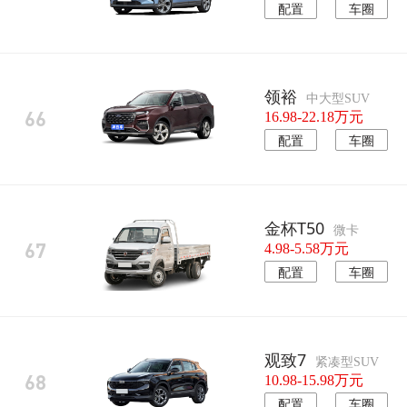
配置
车圈
领裕
中大型SUV
66
16.98-22.18万元
配置
车圈
金杯T50
微卡
67
4.98-5.58万元
配置
车圈
观致7
紧凑型SUV
68
10.98-15.98万元
配置
车圈