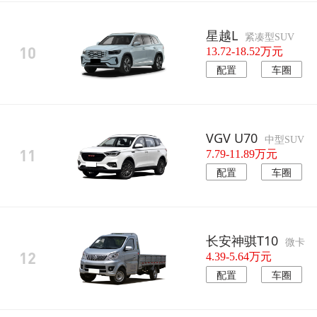
星越L
紧凑型SUV
10
13.72-18.52万元
配置
车圈
VGV U70
中型SUV
11
7.79-11.89万元
配置
车圈
长安神骐T10
微卡
12
4.39-5.64万元
配置
车圈