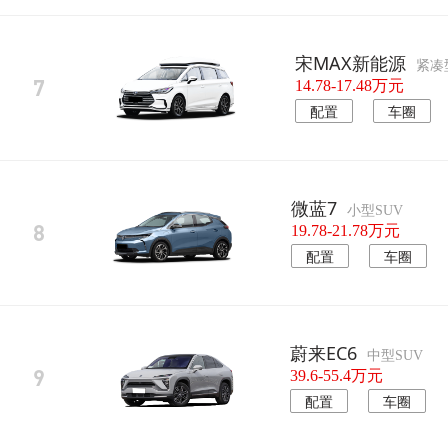
宋MAX新能源
紧凑
7
14.78-17.48万元
配置
车圈
微蓝7
小型SUV
8
19.78-21.78万元
配置
车圈
蔚来EC6
中型SUV
9
39.6-55.4万元
配置
车圈