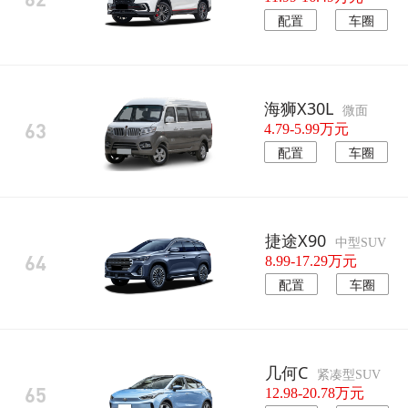
配置
车圈
海狮X30L
微面
63
4.79-5.99万元
配置
车圈
捷途X90
中型SUV
64
8.99-17.29万元
配置
车圈
几何C
紧凑型SUV
65
12.98-20.78万元