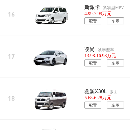
斯派卡
紧凑型MPV
16
4.99-7.99万元
配置
车圈
凌尚
紧凑型车
17
13.98-16.98万元
配置
车圈
鑫源X30L
微面
18
5.68-6.28万元
配置
车圈