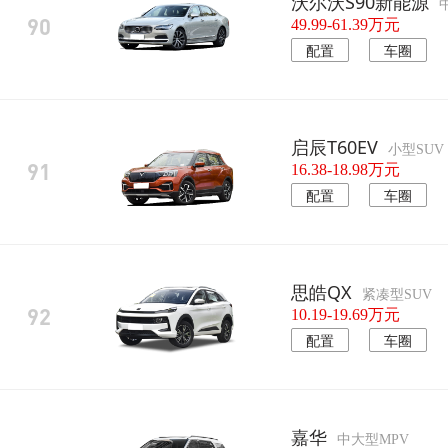
沃尔沃S90新能源
90
49.99-61.39万元
配置
车圈
启辰T60EV
小型SUV
91
16.38-18.98万元
配置
车圈
思皓QX
紧凑型SUV
92
10.19-19.69万元
配置
车圈
嘉华
中大型MPV