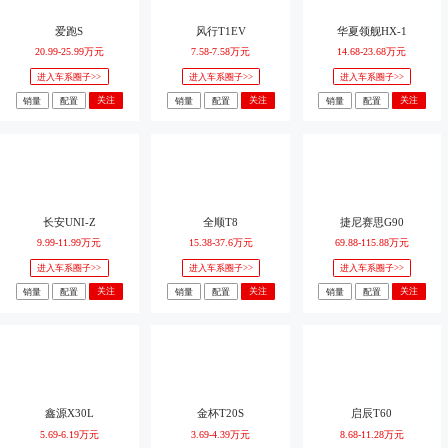
爱跑S
风行T1EV
华夏领舰HX-1
20.99-25.99万元
7.58-7.58万元
14.68-23.68万元
进入车系圈子>>
进入车系圈子>>
进入车系圈子>>
关注
关注
关注
销量
配置
销量
配置
销量
配置
长安UNI-Z
全顺T8
捷尼赛思G90
9.99-11.99万元
15.38-37.6万元
69.88-115.88万元
进入车系圈子>>
进入车系圈子>>
进入车系圈子>>
关注
关注
关注
销量
配置
销量
配置
销量
配置
鑫源X30L
金杯T20S
启辰T60
5.69-6.19万元
3.69-4.39万元
8.68-11.28万元