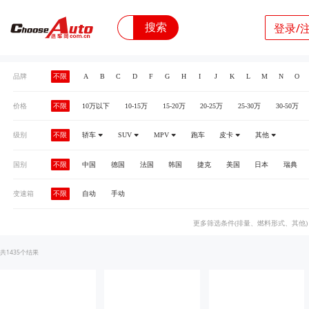
搜索
登录/
品牌
不限
A
B
C
D
F
G
H
I
J
K
L
M
N
O
价格
不限
10万以下
10-15万
15-20万
20-25万
25-30万
30-50万
级别
不限
轿车
SUV
MPV
跑车
皮卡
其他
国别
不限
中国
德国
法国
韩国
捷克
美国
日本
瑞典
变速箱
不限
自动
手动
更多筛选条件(排量、燃料形式、其他
1435
共
个结果