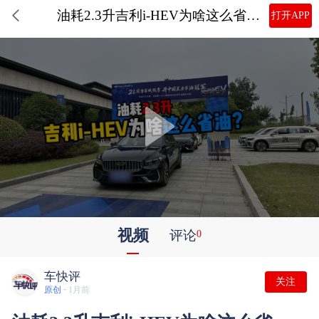
油耗2.3升吉利i-HEV为啥这么省油？
打开APP
视频
评论
0
车快评
关注
原创 ·
1月前