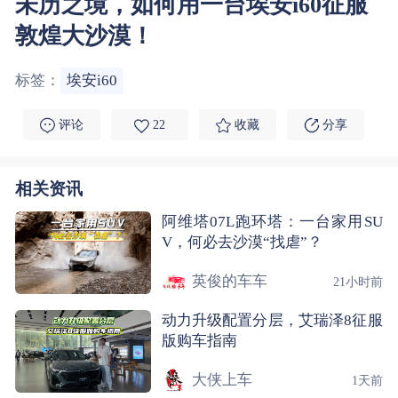
未历之境，如何用一台埃安i60征服
敦煌大沙漠！
标签：
埃安i60
评论
22
收藏
分享
相关资讯
阿维塔07L跑环塔：一台家用SU
V，何必去沙漠“找虐”？
英俊的车车
21小时前
动力升级配置分层，艾瑞泽8征服
版购车指南
大侠上车
1天前