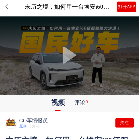
未历之境，如何用一台埃安i60征服敦煌大沙漠！
打开APP
视频
评论
0
GO车情报员
关注
原创 ·
1月前