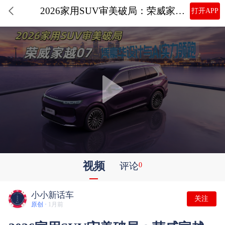
2026家用SUV审美破局：荣威家越07凭豪华设计与AI实力领跑
打开APP
视频
评论
0
小小新话车
关注
原创 ·
1月前