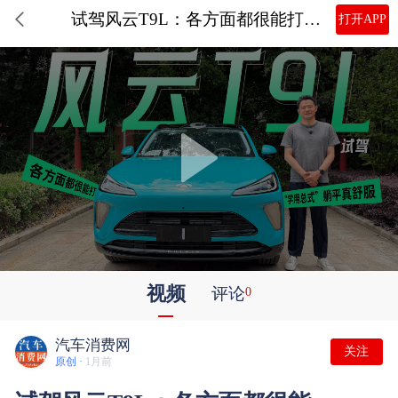
试驾风云T9L：各方面都很能打，“学用总式”躺平真舒服
打开APP
视频
评论
0
汽车消费网
关注
原创 ·
1月前