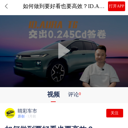
如何做到要好看也要高效？ID.AURA T6在中国汽研风洞里交出的0.245Cd答卷
打开APP
视频
评论
0
睛彩车市
关注
原创 ·
1月前