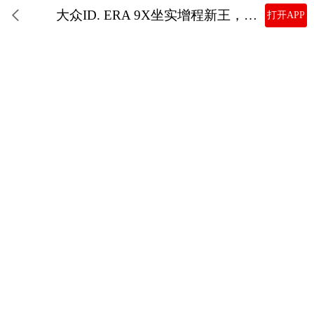
大众ID. ERA 9X坐实增程新王，销量比问界M8+M9还高
打开APP