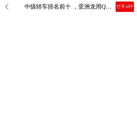
中级轿车排名前十 ，亚洲龙用Qualcomm SA8155P芯片打造智能座舱
打开APP