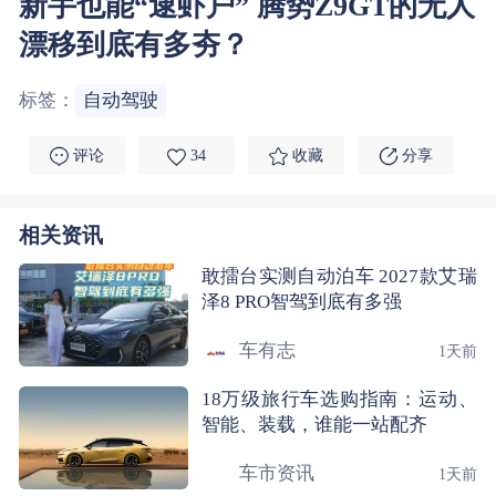
新手也能“逮虾户” 腾势Z9GT的无人
漂移到底有多夯？
标签：
自动驾驶
评论
34
收藏
分享
相关资讯
敢擂台实测自动泊车 2027款艾瑞
泽8 PRO智驾到底有多强
车有志
1天前
18万级旅行车选购指南：运动、
智能、装载，谁能一站配齐
车市资讯
1天前