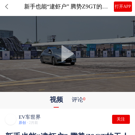
新手也能“逮虾户” 腾势Z9GT的无人漂移到底有多夯？
打开APP
视频
评论
0
EV车世界
关注
原创 ·
2月前