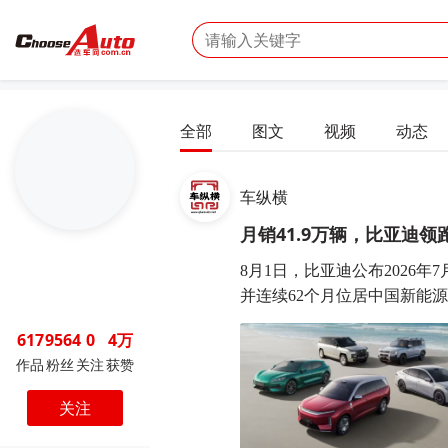
全部
图文
视频
动态
车纵横
月销41.9万辆，比亚迪
8月1日，比亚迪公布2026年
并连续62个月位居中国新能源汽
617
9564
0
4万
作品
粉丝
关注
获赞
关注