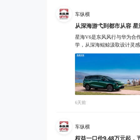
车纵横
从深海游弋到都市从容 星
星海V6是东风风行与华为合
学，从深海鲲鲸汲取设计灵感，
6天前
车纵横
权益一口价9.48万元起，