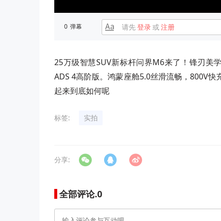
0
弹幕
请先
登录
或
注册
25万级智慧SUV新标杆问界M6来了！锋刃
ADS 4高阶版。鸿蒙座舱5.0丝滑流畅，800
起来到底如何呢
标签:
实拍
分享:
全部评论.
0