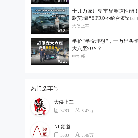
01:31
十几万家用轿车配赛道性能！2
款艾瑞泽8 PRO不给合资留面
大侠上车
03:24
半价“半价理想”，十万出头
大六座SUV？
电动邦
03:28
热门选车号
大侠上车
3780
8.47万
AL频道
3583
7.49万