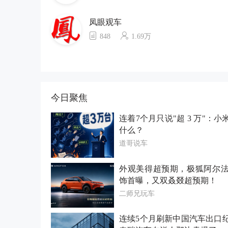
凤眼观车
848
1.69万
今日聚焦
连着7个月只说"超 3 万"：小
什么？
道哥说车
外观美得超预期，极狐阿尔法
饰首曝，又双叒叕超预期！
二师兄玩车
连续5个月刷新中国汽车出口