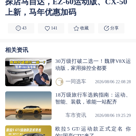
探店马自达，EZ-60运动版、CX-50
上新，马年优惠加码
43
141
收藏
分享
相关资讯
30万级打破二选一！魏牌V8X运
动版，家用操控全都要
一同选车
2026/08/06 22:08:28
18万级旅行车选购指南：运动、
智能、装载，谁能一站配齐
车市资讯
2026/08/06 19:25:29
欧拉5 GT/运动款正式定名 你
的“国产GTI”来了