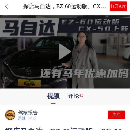
探店马自达，EZ-60运动版、CX-50上新，马年优惠加码
打开APP
视频
评论
43
驾核报告
关注
原创 ·
6月前