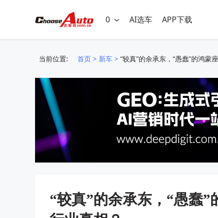
0
AI选车
APP下载
当前位置:
首页
>
新车
>
“较真”的余承东，“愚蠢”的鸿
“较真”的余承东，“愚蠢