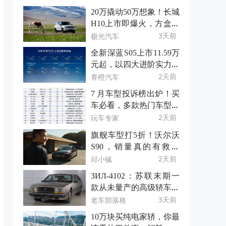
20万撬动50万想象！长城
H10上市即爆火，方盒子
新物种凭什么？
3天前
极光汽车
全新深蓝S05上市11.59万
元起，以四大进阶实力重
树15万级SUV价值标杆
2天前
青橙汽车
7 月车型投诉榜出炉！买
车必看，多款热门车型上
榜
2天前
玩车专家
旗舰车型打5折！沃尔沃
S90，销量真的有救了
吗？
2天前
邱小铖
ЗИЛ-4102：苏联末期一
款从未量产的高级轿车原
型
3天前
老车部落格
10万块买纯电家轿，你最