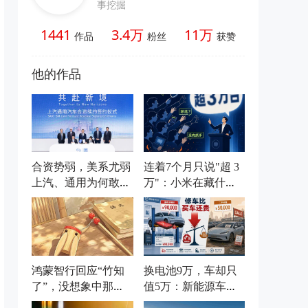
事挖掘
1441
3.4万
11万
作品
粉丝
获赞
他的作品
合资势弱，美系尤弱
连着7个月只说"超 3
上汽、通用为何敢签
万"：小米在藏什
20年长约？
么？
鸿蒙智行回应“竹知
换电池9万，车却只
了”，没想象中那么
值5万：新能源车最
“玻璃心”
贵的坑，没人提前告