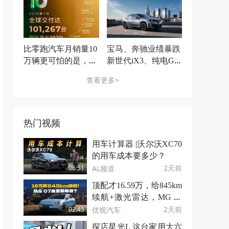
诉你
比零跑汽车月销量10
宝马、奔驰业绩暴跌
万辆更可怕的是，它
新世代iX3、纯电GL
是个单一品牌……
C们能扛住压力吗？
查看更多>
热门视频
用车计算器 |沃尔沃XC70
的用车成本要多少？
2天前
AL频道
06:51
顶配才16.59万，给845km
续航+激光雷达，MG 07
这是掀桌子了？
2天前
优视汽车
02:45
探店星光L 这台家用大六