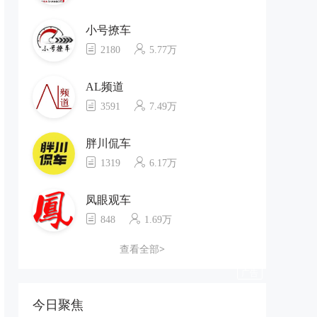
小号撩车
2180
5.77万
AL频道
3591
7.49万
胖川侃车
1319
6.17万
凤眼观车
848
1.69万
查看全部>
今日聚焦