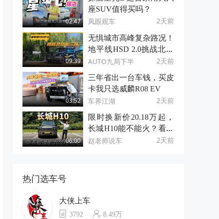
座SUV值得买吗？
2天前
凤眼观车
02:47
无惧城市高峰复杂路况！
地平线HSD 2.0挑战北京
东三环
2天前
AUTO九局下半
09:39
三年省出一台车钱，买皮
卡我只选威麟R08 EV
2天前
车界江湖
03:52
限时换新价20.18万起，
长城H10能不能火？看看
它的6个小秘密！
2天前
赵老师说车
06:00
热门选车号
大侠上车
3792
8.49万