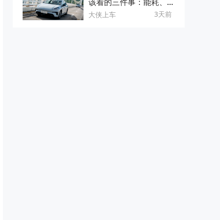
该看的三件事：能耗、空
间、安全感
3天前
大侠上车