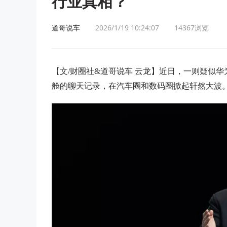
行业真相？
道哥说车
2026/1/19 10:24:07
14367
浏览
【文/财圈社&道哥说车 云龙】近日，一则疑似
舱的聊天记录，在汽车圈和数码圈掀起轩然大波