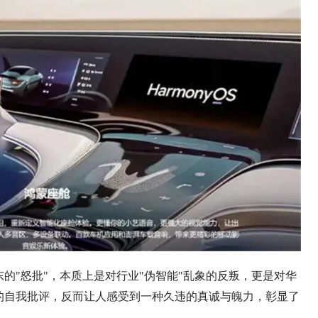
的"怒批"，本质上是对行业"伪智能"乱象的反叛，更是对华
的自我批评，反而让人感受到一种久违的真诚与魄力，彰显了