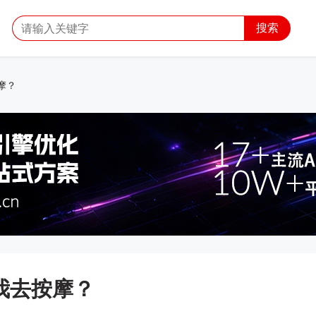
搜索
摩？
我去按摩？