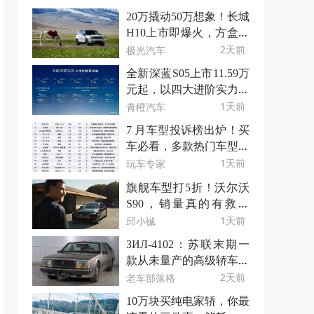
20万撬动50万想象！长城
H10上市即爆火，方盒子
新物种凭什么？
2天前
极光汽车
全新深蓝S05上市11.59万
元起，以四大进阶实力重
树15万级SUV价值标杆
1天前
青橙汽车
7 月车型投诉榜出炉！买
车必看，多款热门车型上
榜
1天前
玩车专家
旗舰车型打5折！沃尔沃
S90，销量真的有救了
吗？
1天前
邱小铖
ЗИЛ-4102：苏联末期一
款从未量产的高级轿车原
型
2天前
老车部落格
10万块买纯电家轿，你最