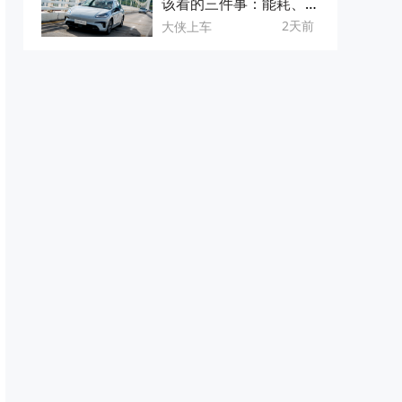
该看的三件事：能耗、空
间、安全感
2天前
大侠上车