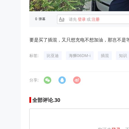
0
弹幕
请先
登录
或
注册
要是买了插混，又只想充电不想加油，那岂不是
标签:
比亚迪
海狮06DM-i
插混
知识
分享:
全部评论.
30