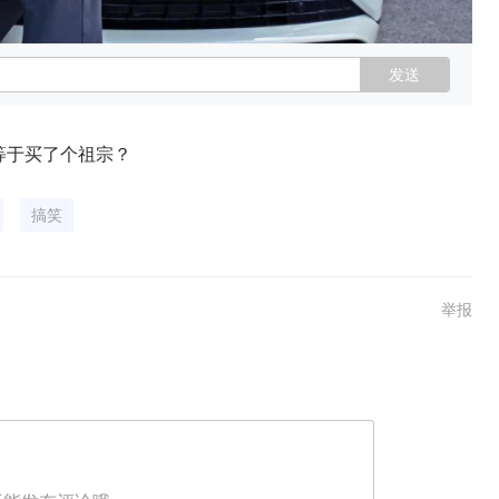
发送
等于买了个祖宗？
搞笑
举报