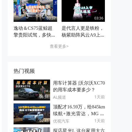
局
03:37
03:36
逸动＆CS75蓝鲸超
是代言人更是铁粉，
擎贵阳试驾，多快好
杨紫助阵风云A9上
省新燃油，帮你算笔
市
查看更多>
经济账
热门视频
用车计算器 |沃尔沃XC70
的用车成本要多少？
1天前
AL频道
06:51
顶配才16.59万，给845km
续航+激光雷达，MG 07
这是掀桌子了？
1天前
优视汽车
02:45
探店星光L 这台家用大六