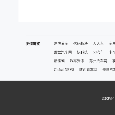
友情链接
途虎养车
代码板块
人人车
车
盖世汽车网
快科技
58汽车
卡
新座驾
汽车资讯
苏州汽车网
Global NEVS
陕西购车网
盖世汽
京ICP备1