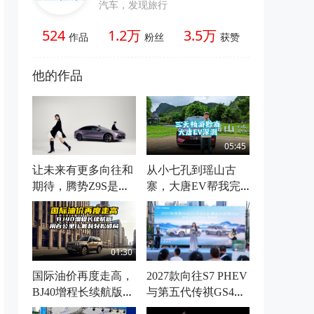
汽车，发现旅行
524
1.2万
3.5万
作品
粉丝
获赞
他的作品
05:45
让未来有更多向往和
从小七孔到瑶山古
期待，腾势Z9S是中
寨，大唐EV帮我完
大型纯电轿车重磅新
成了一次父爱的传承
作
01:30
国际油价再度走高，
2027款向往S7 PHEV
BJ40增程长续航版用
与第五代传祺GS4双
百公里1L能耗轻松破
车贵阳上市