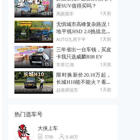
座SUV值得买吗？
1天前
凤眼观车
02:47
无惧城市高峰复杂路况！
地平线HSD 2.0挑战北京
东三环
1天前
AUTO九局下半
09:39
三年省出一台车钱，买皮
卡我只选威麟R08 EV
1天前
车界江湖
03:52
限时换新价20.18万起，
长城H10能不能火？看看
它的6个小秘密！
1天前
赵老师说车
06:00
热门选车号
大侠上车
3788
8.48万