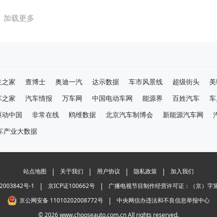
加载更多
主之家
查博士
奥迪一汽
达示数据
车市风景线
超级街头
美
车之家
汽车情报
万车网
中国电动车网
能源界
百姓汽车
车
驱动中国
非常在线
鸥维数据
北京汽车制博会
新能源汽车网
车产业大数据
|
|
|
|
站点地图
关于我们
用户协议
隐私政策
加入我们
|
|
2003842号-1
京ICP证100662号
广播电视节目制作经营许可证：（京）字第0
|
京公网安备 11010202008772号
中央网信办违法和不良信息举报中心
© 2026 www.chooseauto.com.cn All rights reserved.