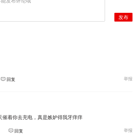
不能发布评论哦
发布
举报
回复
天催着你去充电，真是嫉妒得我牙痒痒
举报
回复