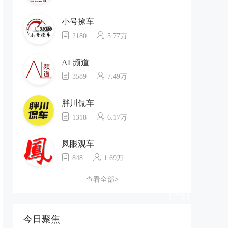
小号撩车
2180
5.77万
AL频道
3589
7.49万
胖川侃车
1318
6.17万
凤眼观车
848
1.69万
查看全部>
今日聚焦