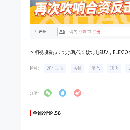
0
弹幕
请先
登录
或
注册
本期视频看点：北京现代首款纯电SUV，ELEX
标签:
新车上市
实拍
曝光
现代
分享:
全部评论.
56