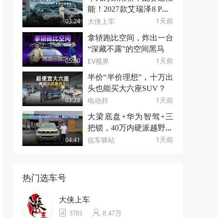
能！2027款艾瑞泽8 PRO
不给合资留面子
1天前
大侠上车
03:24
拿轿跑比空间，炸出一台
“深藏不露”的空间黑马
1天前
EV视界
05:50
半价“半价理想”，十万出
头也能买大六座SUV？
1天前
电动邦
03:28
大梁底盘+华为智驾+三
把锁，40万内硬派越野天
花板｜泰钽700探店
1天前
侃车驿站
04:41
热门选车号
大侠上车
3781
8.47万