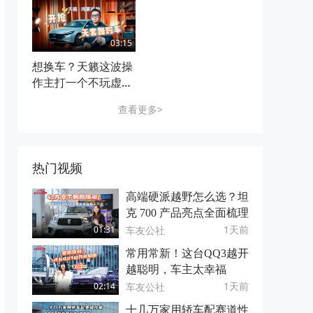
03:15
想换车？天籁这波操
作主打一个不玩虚
的，值不值得现在入
查看更多>
手
热门视频
高端硬派越野怎么选？坦
克 700 产品亮点全面梳理
1天前
车友公社
01:31
常用常新！这台QQ3越开
越聪明，车主太幸福
1天前
车友公社
02:14
十几万家用轿车配赛道性