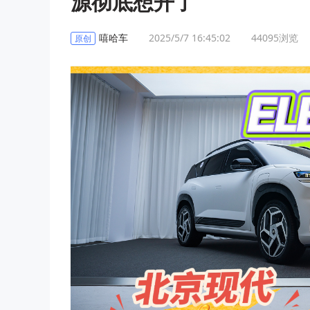
源彻底想开了
嘻哈车
2025/5/7 16:45:02
44095
浏览
原创