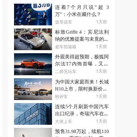
连着7个月只说"超 3
万"：小米在藏什么？
1天前
道哥说车
标致Griffe 4：宾尼法利
纳的优雅提案与未竟的轿
跑梦
1天前
老车部落格
外观美得超预期，极狐阿
尔法T7内饰首曝，又双
叒叕超预期！
1天前
二师兄玩车
为中国大家庭而来！长城
H10上市，限时换新价20.
18万元起
1天前
秒评车
连续5个月刷新中国汽车
出口纪录，奇瑞汽车在洋
人那边卖爆了
1天前
大侠上车
预售31.98万起，续航110