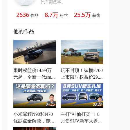
汽车那些事。
2636
8.7万
25.5万
作品
粉丝
获赞
他的作品
限时权益价14.99万
玩不封顶！纵横F700
元起，全新一代smart
上市限时权益价29.9
精灵1号上市 超200
9万元起，开启豪华
项焕新升级，重新定
越野皮卡新时代
义豪华智能小车之王
04:25
03:28
小米澎程N90和N70
主打"神仙打架"！8
优缺点全解读，能不
月份SUV新车大盘
能买先看清这几点
点，等等党又赢了