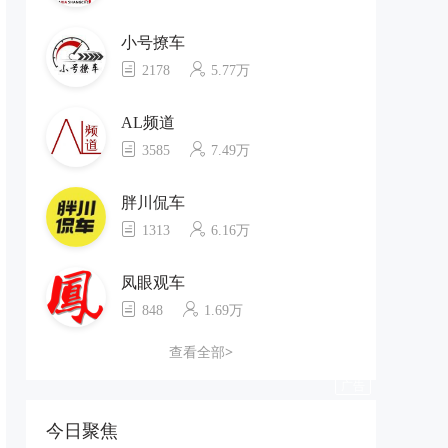
小号撩车
2178
5.77万
AL频道
3585
7.49万
胖川侃车
1313
6.16万
凤眼观车
848
1.69万
查看全部>
今日聚焦