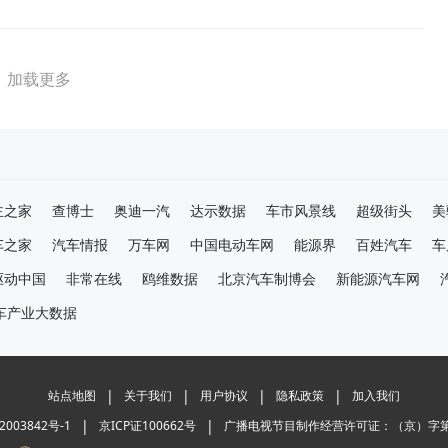
加载更多
主之家
查博士
奥迪一汽
达示数据
车市风景线
超级街头
美
车之家
汽车情报
万车网
中国电动车网
能源界
百姓汽车
车
驱动中国
非常在线
鸥维数据
北京汽车制博会
新能源汽车网
车产业大数据
|
|
|
|
站点地图
关于我们
用户协议
隐私政策
加入我们
|
|
2003842号-1
京ICP证100662号
广播电视节目制作经营许可证：（京）字第0