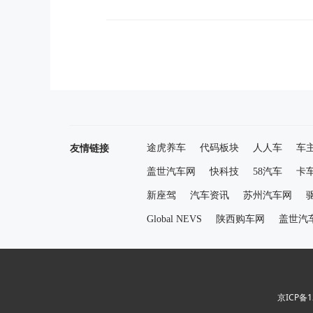
友情链接
途虎养车
代码板块
人人车
车
盖世汽车网
快科技
58汽车
卡
新座驾
汽车资讯
苏州汽车网
Global NEVS
陕西购车网
盖世汽
京ICP备1