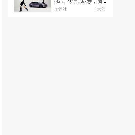
0km、零百2.68秒，腾势
Z9S有点不一样
1天前
车评社