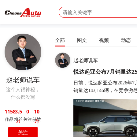
全部
图文
视频
动态
赵老师说车
悦达起亚公布7月销量达25
赵老师说车
日前，悦达起亚公布2026年7月
这个人很神秘，
销量达143,146辆，在竞争激烈.
什么都没写
1158
3.5
0
10
作品
粉丝
关注
获赞
万
万
关注