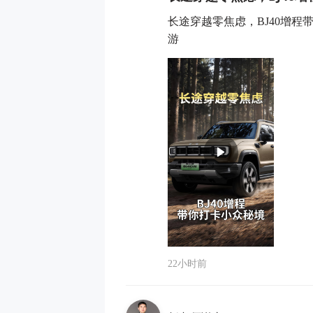
长途穿越零焦虑，BJ40增程带
游
22小时前