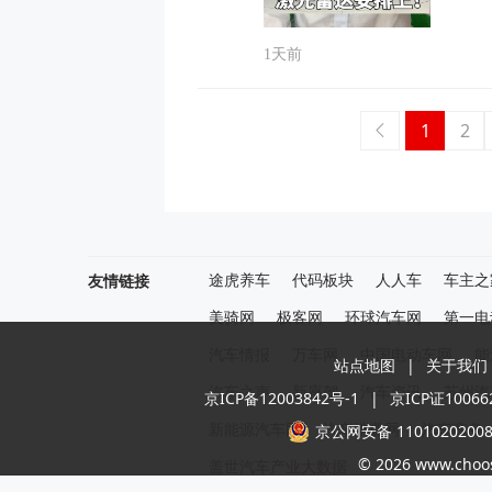
1天前
1
2
友情链接
途虎养车
代码板块
人人车
车主之
美骑网
极客网
环球汽车网
第一电
汽车情报
万车网
中国电动车网
能
站点地图
|
关于我们
汽车之声
新座驾
汽车资讯
苏州汽
京ICP备12003842号-1
|
京ICP证10066
京公网安备 1101020200
新能源汽车网
汽车消费网
汽车商务
© 2026 www.choose
盖世汽车产业大数据