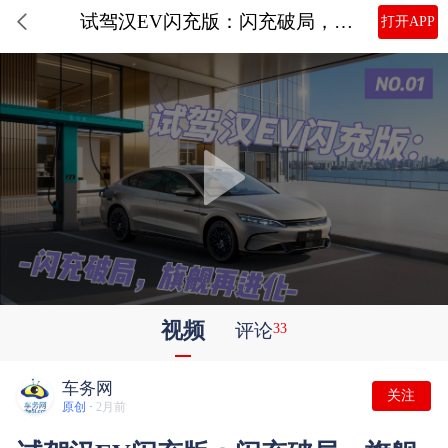
试驾汉EV闪充版：闪充破局，旗舰再进化
打开APP
视频
评论
33
车务网
关注
原创 ·
2月前