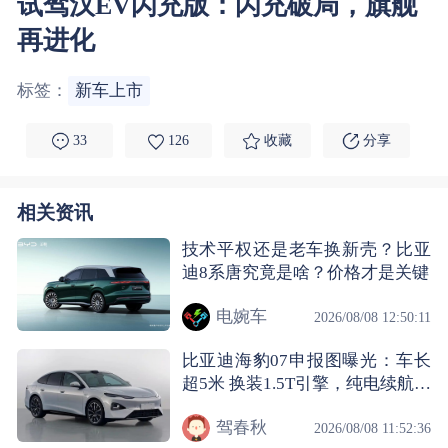
试驾汉EV闪充版：闪充破局，旗舰
再进化
标签：
新车上市
33
126
收藏
分享
相关资讯
技术平权还是老车换新壳？比亚
迪8系唐究竟是啥？价格才是关键
电婉车
2026/08/08 12:50:11
比亚迪海豹07申报图曝光：车长
超5米 换装1.5T引擎，纯电续航破
245km
驾春秋
2026/08/08 11:52:36