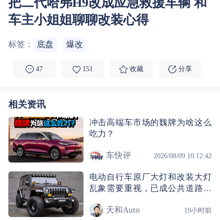
把二代哈弗H9改成应急救援车辆 和
车主小姐姐聊聊改装心得
标签：
底盘
爆改
47
151
收藏
分享
相关资讯
冲击高端车市场的魏牌为啥这么
吃力？
车快评
2026/08/09 10:12:42
电动自行车原厂大灯和改装大灯
乱象需要重视，已成公共道路的
隐患
天和Auto
19小时前