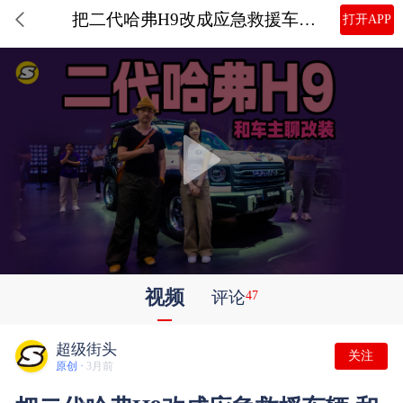
把二代哈弗H9改成应急救援车辆 和车主小姐姐聊聊改装心得
打开APP
视频
评论
47
超级街头
关注
原创 ·
3月前