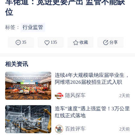
车佬道：宽进更要严出 监管不能缺
位
标签：
行业监管
35
135
收藏
分享
相关资讯
连续4年大规模吸纳应届毕业生，
阿维塔2026届校招生正式入职
随风探车
2天前
造车“速度”遇上强监管！3万公里
红线正式落地
百姓评车
2天前