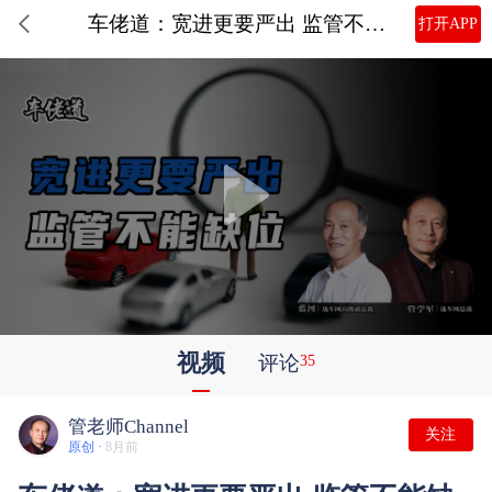
车佬道：宽进更要严出 监管不能缺位
打开APP
视频
评论
35
管老师Channel
关注
原创 ·
8月前