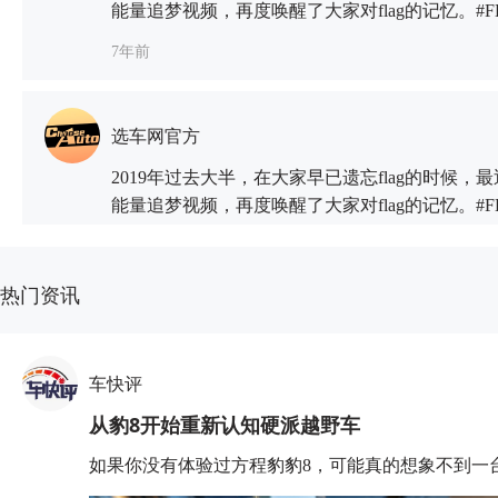
能量追梦视频，再度唤醒了大家对flag的记忆。#
论里简直是大型的真香现场。在越来越快的生活节
7年前
活中的必修课，大家通过立阶段性小目标的方式
各样的“原因”未能坚持，成为出了名的“积极废
何时才能摆脱积极废人的称号，让flag不倒呢？
选车网官方
#FLAG立上天，宇宙为我打CALL#活动，鼓励
2019年过去大半，在大家早已遗忘flag的时候，
能量追梦视频，再度唤醒了大家对flag的记忆。#
论里简直是大型的真香现场。在越来越快的生活节
7年前
活中的必修课，大家通过立阶段性小目标的方式
各样的“原因”未能坚持，成为出了名的“积极废
热门资讯
何时才能摆脱积极废人的称号，让flag不倒呢？
选车网官方
#FLAG立上天，宇宙为我打CALL#活动，鼓励
2019年过去大半，在大家早已遗忘flag的时候，
车快评
能量追梦视频，再度唤醒了大家对flag的记忆。#
从豹8开始重新认知硬派越野车
论里简直是大型的真香现场。在越来越快的生活节
7年前
活中的必修课，大家通过立阶段性小目标的方式
如果你没有体验过方程豹豹8，可能真的想象不到一
各样的“原因”未能坚持，成为出了名的“积极废