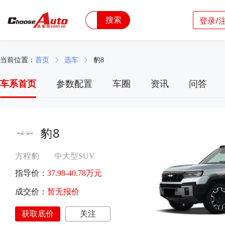
搜索
登录/
当前位置：
首页
选车
豹8
车系首页
参数配置
车圈
资讯
问答
豹8
方程豹
中大型SUV
指导价：
37.98-40.78万元
成交价：
暂无报价
获取底价
关注