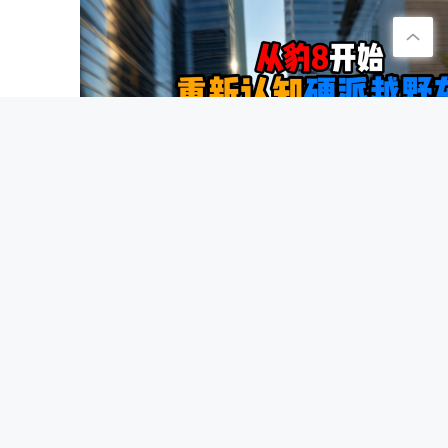
何时才能摆脱积极废人的称号，让flag不倒呢？
选车网官方
#FLAG立上天，宇宙为我打CALL#活动，鼓励
2019年过去大半，在大家早已遗忘flag的时候，
能量追梦视频，再度唤醒了大家对flag的记忆。#
论里简直是大型的真香现场。在越来越快的生活节
7年前
活中的必修课，大家通过立阶段性小目标的方式
各样的“原因”未能坚持，成为出了名的“积极废
何时才能摆脱积极废人的称号，让flag不倒呢？
选车网官方
#FLAG立上天，宇宙为我打CALL#活动，鼓励
伴随着炎炎夏日的慢慢离去,中秋节和十一马上要
放松,这时候如果能有一台自己的车,开着新车去
知的汽车销售平台,毛豆新车更是诚意满满,为大家推荐
16小时前
7年前
侠 2017款 180T 自动高能版 最适合越野自驾
然是自由侠!自由侠专为“年轻极限运动”打造,在
些车是有灵魂的,自由侠的灵魂就是内心深处的年轻
选车网官方
的时尚感塑造个性外观;全球十佳内饰
凤眼观车
在这个信息爆炸的时代，品牌与消费者接触、沟
不会等太久 方程豹钛9发布进入倒计时
者的购买周期非常长，线下经销店作为与消费者