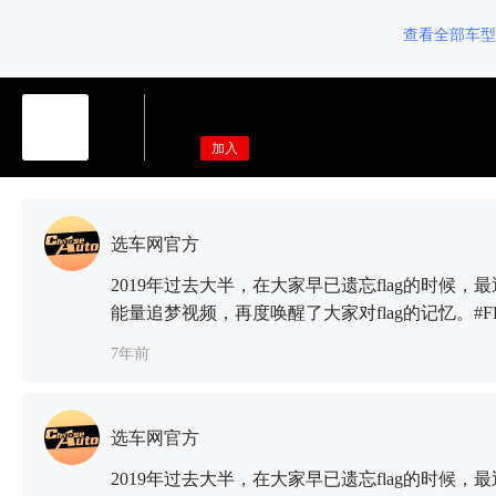
查看全部车型
加入
选车网官方
2019年过去大半，在大家早已遗忘flag的时候，
能量追梦视频，再度唤醒了大家对flag的记忆。#
论里简直是大型的真香现场。在越来越快的生活节
7年前
活中的必修课，大家通过立阶段性小目标的方式
各样的“原因”未能坚持，成为出了名的“积极废
何时才能摆脱积极废人的称号，让flag不倒呢？
选车网官方
#FLAG立上天，宇宙为我打CALL#活动，鼓励
2019年过去大半，在大家早已遗忘flag的时候，