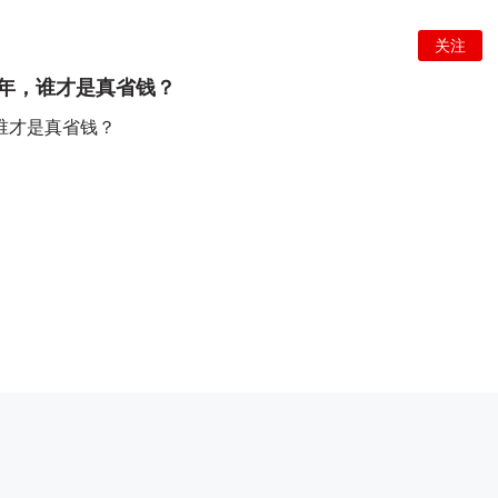
32
52
关注
三年，谁才是真省钱？
关注
，谁才是真省钱？
3万辆，同比上升5.9%。上汽大众正以“全球智慧和中国速
同智”，推动新时代产品快速、高质量落地。“油电混”产品
近1.4万辆，帕萨特家族终端销售近1.8万辆。作为上汽大
29
43
o家族带来燃油车澎湃动力与纯粹操控乐趣的同时，实现了智
燃油车爱好者的未来出行。同时，为满足用户的越野改装需
首次在上海车展亮相，同步在上汽大众APP上开启众筹，超过1
关注
对复杂地形、又满足
的白车身，虽然途昂自发布已来车身就没有做太大的变动，但
超前的，碰撞测试也确实不错，刚好趁这个机会跟大家聊聊
46
140
举报
137
47
分享
关注