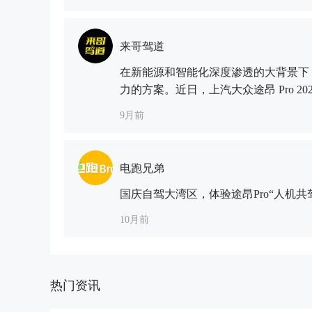
来哥驾道
在新能源和智能化深度渗透的大背景下
力的方案。近日，上汽大众途昂 Pro 2
间找到最佳平衡。作为中大型SUV市场
9月前
安全和均衡的驾驶质感，一直是传统豪华S
能再进化”为核心，在动力系统、智驾
的成熟机械基础与新一代智能体验实现
电跑兄弟
了全新一代IQ.Pilot增强驾驶辅助 2.0
国庆自驾大湾区，体验途昂Pro“人机共驾”
10月前
嘻哈车
热门资讯
本期视频看点：35°C的夏天在哪？开途