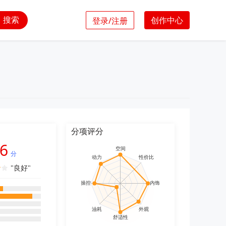
搜索
创作中心
登录/注册
分项评分
.6
分
"良好"