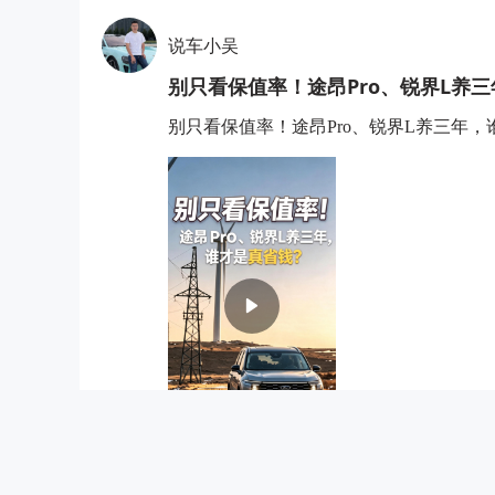
1年前
说车小吴
别只看保值率！途昂Pro、锐界L养
车迷情报社
别只看保值率！途昂Pro、锐界L养三年
在刚过去的4月，上汽大众终端销售近8.
度”为引擎，全力推进“油电同进、油电
蓄势出新上汽大众4月途观家族终端销量
1年前
众“油电同智”战略下的系列产品，Pr
能科技体验的无缝融合，重新定义属于
求，途昂 Pro越野改装版“征服者”也
五号车论
00位用户参与就会量产，打造既能应
在上海车展上，大众摆出了途昂Pro
是反而能体现出它的车身结构设计是挺
它的车身结构好在哪。
1年前
2天前
汽车品评