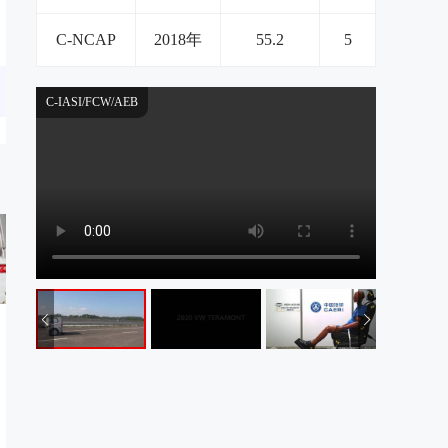
C-NCAP
2018年
55.2
5
C-IASI/FCW/AEB