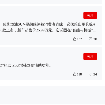
关注
，传统燃油SUV要想继续被消费者青睐，必须给出更具吸引
026款上市，新车起售价25.99万元。它试图在“智能与机械”之
的标杆车型之一，途昂 Pro自问世以来凭借宽大空间、厚重
28
132
UV的主力竞争者。此次改款，2026款途昂 Pro以“油车智
辅助、座舱体验和舒适配置上进行了全方位升级，让燃油车
了深度融合。智能化是本次改款的最大亮点。新车首次搭载
关注
的IQ.Pilot增强驾驶辅助功能。
34
118
关注
昂Pro钻进大别山冰箱。