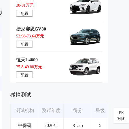
38-81万元
7款
配置
捷尼赛思GV80
52.98-73.64万元
配置
恒天L4600
25.8-49.88万元
配置
碰撞测试
测试机构
测试年度
得分
星级
PK
对比
中保研
2020年
81.25
5