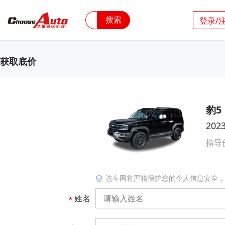
搜索
登录/
获取底价
豹5
20
指导
选车网将严格保护您的个人信息安全，
姓名