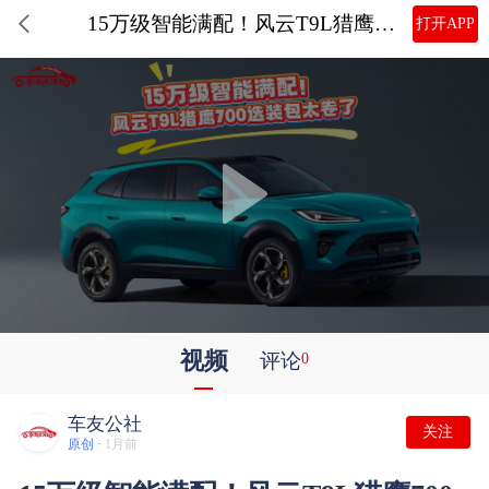
15万级智能满配！风云T9L猎鹰700选装包太卷了
打开APP
视频
评论
0
车友公社
关注
原创 ·
1月前