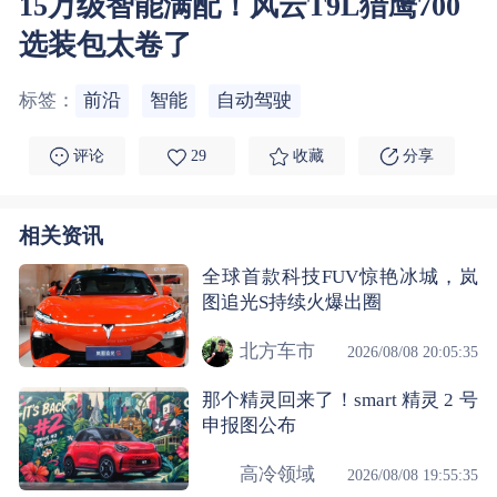
15万级智能满配！风云T9L猎鹰700
选装包太卷了
标签：
前沿
智能
自动驾驶
评论
29
收藏
分享
相关资讯
全球首款科技FUV惊艳冰城，岚
图追光S持续火爆出圈
北方车市
2026/08/08 20:05:35
那个精灵回来了！smart 精灵 2 号
申报图公布
高冷领域
2026/08/08 19:55:35