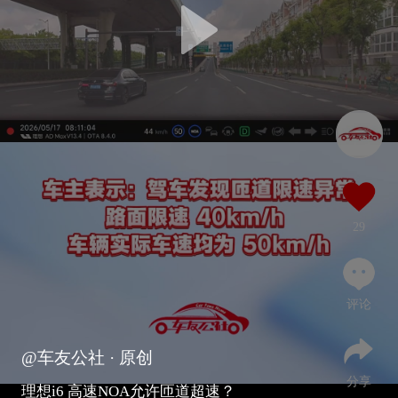
29
评论
@车友公社
· 原创
分享
理想i6 高速NOA允许匝道超速？