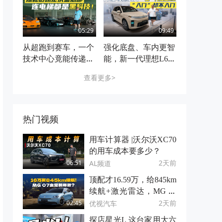
吗？
竞品
05:29
09:49
从超跑到赛车，一个
强化底盘、车内更智
技术中心竟能传递迈
能，新一代理想L6又
凯伦的赛车文化和激
精进了哪里？
查看更多>
情！
热门视频
用车计算器 |沃尔沃XC70
的用车成本要多少？
2天前
AL频道
06:51
顶配才16.59万，给845km
续航+激光雷达，MG 07
这是掀桌子了？
2天前
优视汽车
02:45
探店星光L 这台家用大六