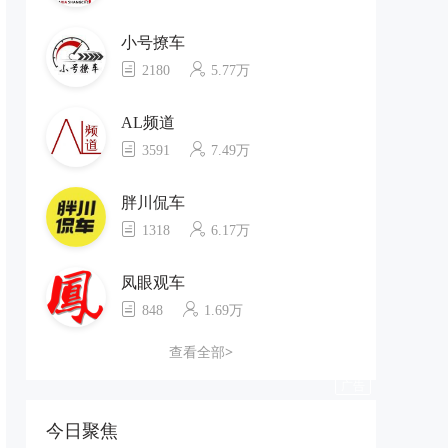
小号撩车
2180
5.77万
AL频道
3591
7.49万
胖川侃车
1318
6.17万
凤眼观车
848
1.69万
查看全部>
今日聚焦