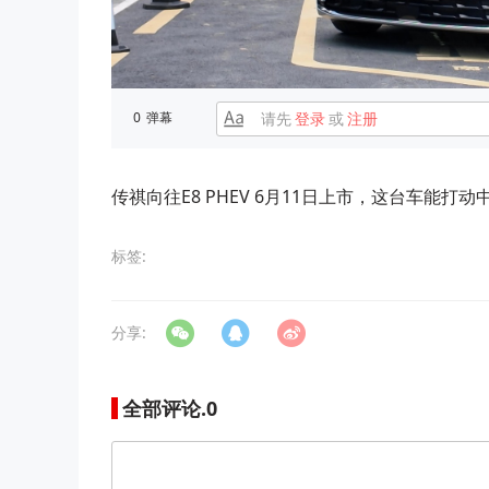
0
弹幕
请先
登录
或
注册
传祺向往E8 PHEV 6月11日上市，这台车能
标签:
分享:
全部评论.
0