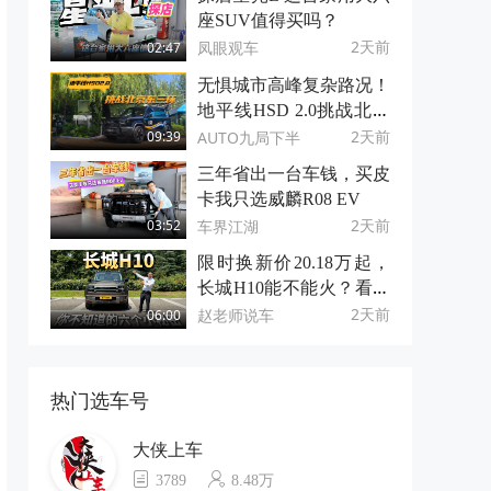
座SUV值得买吗？
2天前
凤眼观车
02:47
无惧城市高峰复杂路况！
地平线HSD 2.0挑战北京
东三环
2天前
AUTO九局下半
09:39
三年省出一台车钱，买皮
卡我只选威麟R08 EV
2天前
车界江湖
03:52
限时换新价20.18万起，
长城H10能不能火？看看
它的6个小秘密！
2天前
赵老师说车
06:00
热门选车号
大侠上车
3789
8.48万