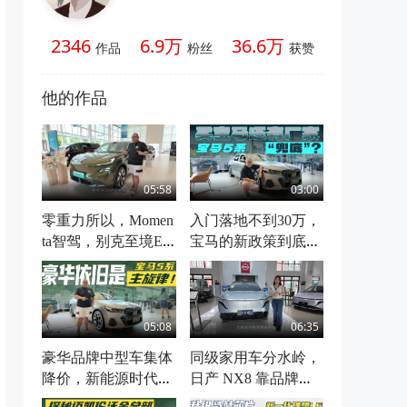
2346
6.9万
36.6万
作品
粉丝
获赞
他的作品
05:58
03:00
零重力所以，Momen
入门落地不到30万，
ta智驾，别克至境E7
宝马的新政策到底怎
的实力多强？
么“玩”
05:08
06:35
豪华品牌中型车集体
同级家用车分水岭，
降价，新能源时代宝
日产 NX8 靠品牌背
马5系还值得选择
书与可靠性实力甩开