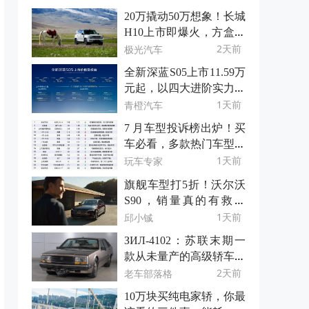
20万撬动50万想象！长城
H10上市即爆火，方盒子
新物种凭什么？
2天前
极光汽车
全新深蓝S05上市11.59万
元起，以四大进阶实力重
树15万级SUV价值标杆
1天前
青橙汽车
7 月车型投诉榜出炉！买
车必看，多款热门车型上
榜
1天前
玩车专家
旗舰车型打5折！沃尔沃
S90，销量真的有救了
吗？
1天前
邱小铖
ЗИЛ-4102：苏联末期一
款从未量产的高级轿车原
型
2天前
老车部落格
10万块买纯电家轿，你最