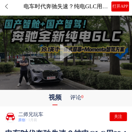
电车时代奔驰失速？纯电GLC用39.1寸大屏+Momenta智驾，能否扳回一城？
打开APP
视频
评论
0
二师兄玩车
关注
原创 ·
1月前