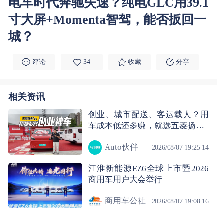
电车时代奔驰失速？纯电GLC用39.1
寸大屏+Momenta智驾，能否扳回一
城？
评论
34
收藏
分享
相关资讯
创业、城市配送、客运载人？用
车成本低还多赚，就选五菱扬光P
ro
Auto伙伴
2026/08/07 19:25:14
江淮新能源EZ6全球上市暨2026
商用车用户大会举行
商用车公社
2026/08/07 19:08:16