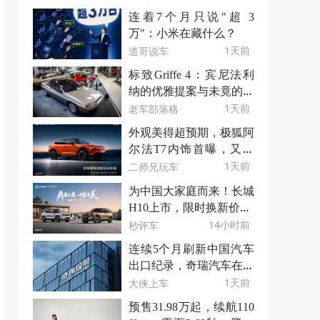
连着7个月只说"超 3
万"：小米在藏什么？
1天前
道哥说车
标致Griffe 4：宾尼法利
纳的优雅提案与未竟的轿
跑梦
1天前
老车部落格
外观美得超预期，极狐阿
尔法T7内饰首曝，又双
叒叕超预期！
1天前
二师兄玩车
为中国大家庭而来！长城
H10上市，限时换新价20.
18万元起
14小时前
秒评车
连续5个月刷新中国汽车
出口纪录，奇瑞汽车在洋
人那边卖爆了
1天前
大侠上车
预售31.98万起，续航110