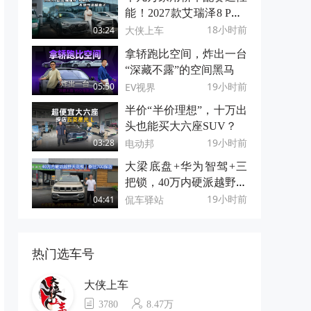
能！2027款艾瑞泽8 PRO
不给合资留面子
18小时前
大侠上车
03:24
拿轿跑比空间，炸出一台
“深藏不露”的空间黑马
19小时前
EV视界
05:50
半价“半价理想”，十万出
头也能买大六座SUV？
19小时前
电动邦
03:28
大梁底盘+华为智驾+三
把锁，40万内硬派越野天
花板｜泰钽700探店
19小时前
侃车驿站
04:41
热门选车号
大侠上车
3780
8.47万