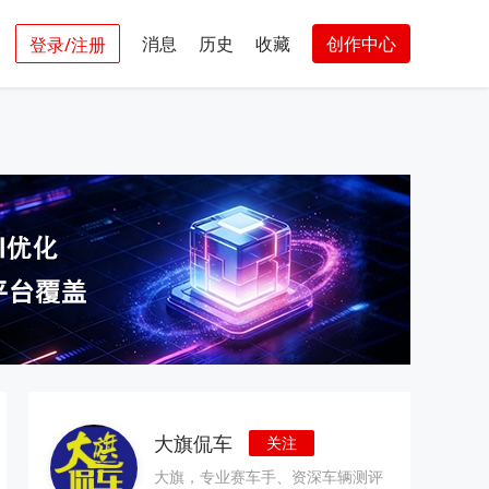
消息
历史
收藏
创作中心
登录/注册
大旗侃车
关注
大旗，专业赛车手、资深车辆测评