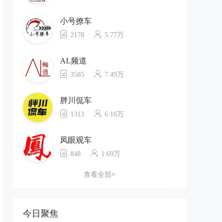
小号撩车
2178
5.77万
AL频道
3585
7.49万
胖川侃车
1313
6.16万
凤眼观车
848
1.69万
查看全部>
今日聚焦