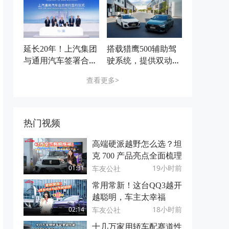
的全场景需求
货
延长20年！上汽集团
搭载猎鹰500辅助驾
与通用汽车签署合资
驶系统，提供双动力
续约协议 上汽通用
版本：2027款艾瑞泽
查看更多>
汽车开启智电转型与
8PRO即将上市
全球化发展新境
热门视频
高端硬派越野怎么选？坦
克 700 产品亮点全面梳理
19小时前
车友公社
01:31
常用常新！这台QQ3越开
越聪明，车主太幸福
18小时前
车友公社
02:14
十几万家用轿车配赛道性