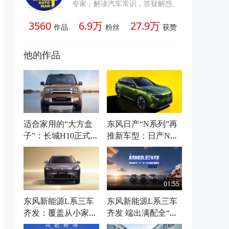
专家，解读汽车常识，答疑解惑。
3560
6.9万
27.9万
作品
粉丝
获赞
他的作品
适合家用的“大方盒
东风日产“N系列”再
子”：长城H10正式上
推新车型：日产NX7
市，限时焕新价20.1
官图正式发布，或将
8万起
搭载高阶辅助驾驶系
统
01:55
东风新能源L系三车
东风新能源L系三车
齐发：覆盖从小家到
齐发 端出满配全“家”
“大家”再到宜商宜家
福 款款都是同级硬