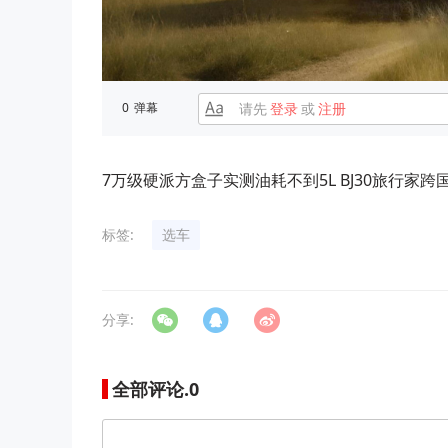
0
弹幕
请先
登录
或
注册
7万级硬派方盒子实测油耗不到5L BJ30旅行家跨
标签:
选车
分享:
全部评论.
0