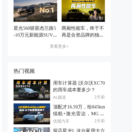
一圈
02:02
星光560斩获杰兰路5
两厢性能车，终于不
-10万元新能源SUV
再是合资品牌的独角
性价比指数第一
戏，欧拉5GT这次来
查看更多>
真的了
热门视频
用车计算器 |沃尔沃XC70
的用车成本要多少？
2天前
AL频道
06:51
顶配才16.59万，给845km
续航+激光雷达，MG 07
这是掀桌子了？
2天前
优视汽车
02:45
探店星光L 这台家用大六