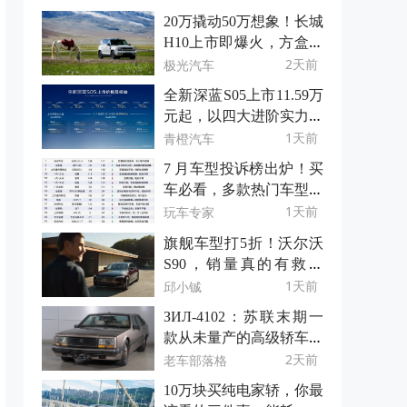
20万撬动50万想象！长城
H10上市即爆火，方盒子
新物种凭什么？
2天前
极光汽车
全新深蓝S05上市11.59万
元起，以四大进阶实力重
树15万级SUV价值标杆
1天前
青橙汽车
7 月车型投诉榜出炉！买
车必看，多款热门车型上
榜
1天前
玩车专家
旗舰车型打5折！沃尔沃
S90，销量真的有救了
吗？
1天前
邱小铖
ЗИЛ-4102：苏联末期一
款从未量产的高级轿车原
型
2天前
老车部落格
10万块买纯电家轿，你最