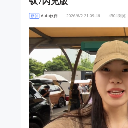
钛7闪充版
Auto伙伴
2026/6/2 21:09:46
4504
浏览
原创