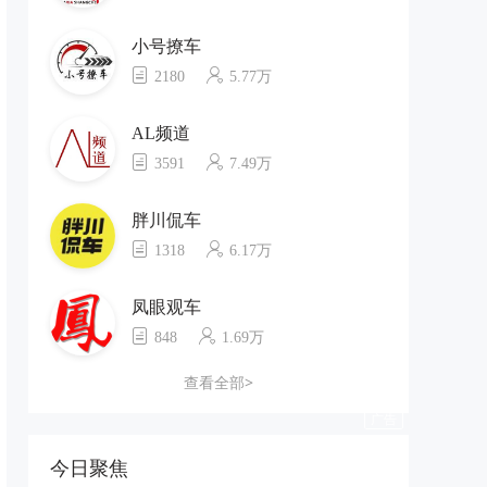
小号撩车
2180
5.77万
AL频道
3591
7.49万
胖川侃车
1318
6.17万
凤眼观车
848
1.69万
查看全部>
今日聚焦