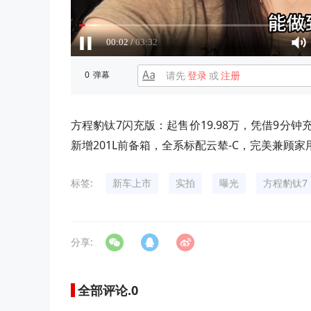
0
弹幕
请先
登录
或
注册
方程豹钛7闪充版：起售价19.98万，凭借9分钟
新增201L前备箱，全系标配云辇-C，完美兼顾
标签:
新车上市
实拍
曝光
方程豹钛7
分享:
全部评论.
0