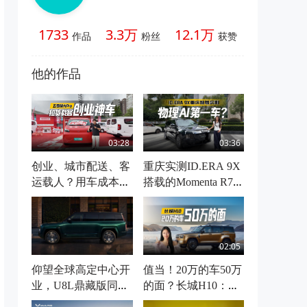
1733
3.3万
12.1万
作品
粉丝
获赞
他的作品
03:28
03:36
创业、城市配送、客
重庆实测ID.ERA 9X
运载人？用车成本低
搭载的Momenta R7，
还多赚，就选五菱扬
无订阅费，安全下限
光Pro
极高
02:05
仰望全球高定中心开
值当！20万的车50万
业，U8L鼎藏版同步
的面？长城H10：不
上市
信就到店摸一把、开