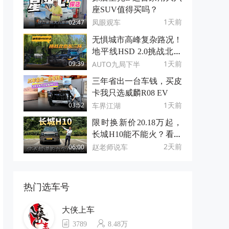
座SUV值得买吗？
1天前
凤眼观车
02:47
无惧城市高峰复杂路况！
地平线HSD 2.0挑战北京
东三环
1天前
AUTO九局下半
09:39
三年省出一台车钱，买皮
卡我只选威麟R08 EV
1天前
车界江湖
03:52
限时换新价20.18万起，
长城H10能不能火？看看
它的6个小秘密！
2天前
赵老师说车
06:00
热门选车号
大侠上车
3789
8.48万