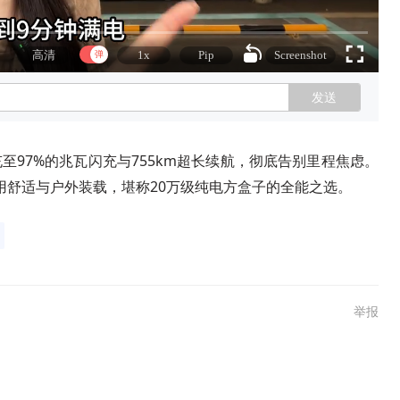
发送
充至97%的兆瓦闪充与755km超长续航，彻底告别里程焦虑。
家用舒适与户外装载，堪称20万级纯电方盒子的全能之选。
举报