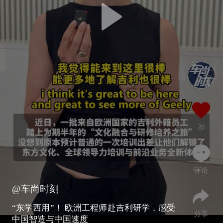
20
评论
@车尚时刻
“东学西用”！ 欧洲工程师赴吉利研学，感受
分享
中国智造与中国速度