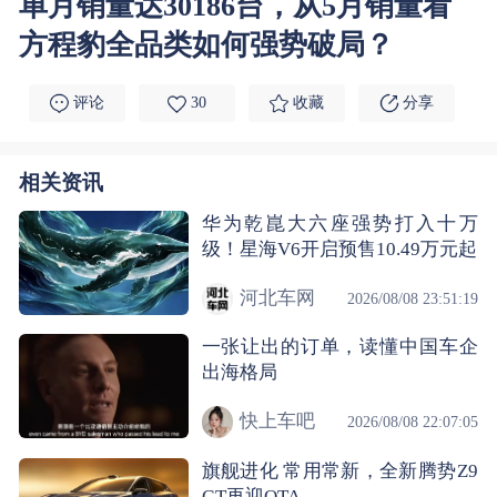
单月销量达30186台，从5月销量看
方程豹全品类如何强势破局？
评论
30
收藏
分享
相关资讯
华为乾崑大六座强势打入十万
级！星海V6开启预售10.49万元起
河北车网
2026/08/08 23:51:19
一张让出的订单，读懂中国车企
出海格局
快上车吧
2026/08/08 22:07:05
旗舰进化 常用常新，全新腾势Z9
GT再迎OTA