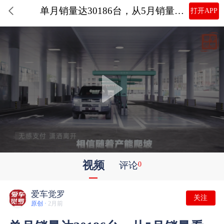
单月销量达30186台，从5月销量看方程豹全品类如何强势破局？
打开APP
视频
评论
0
爱车觉罗
关注
原创 ·
2月前