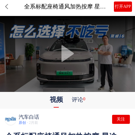
全系标配座椅通风加热按摩 星途EX7为何是全能王？
打开APP
视频
评论
0
汽车白话
关注
原创 ·
2月前