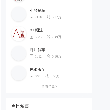
小号撩车
2178
5.77万
AL频道
3583
7.49万
胖川侃车
1312
6.16万
凤眼观车
848
1.69万
查看全部>
今日聚焦