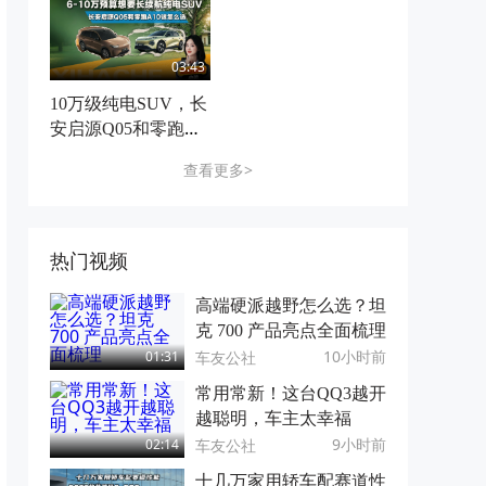
9万辆
03:43
10万级纯电SUV，长
安启源Q05和零跑A1
0怎么选
查看更多>
热门视频
高端硬派越野怎么选？坦
克 700 产品亮点全面梳理
10小时前
车友公社
01:31
常用常新！这台QQ3越开
越聪明，车主太幸福
9小时前
车友公社
02:14
十几万家用轿车配赛道性