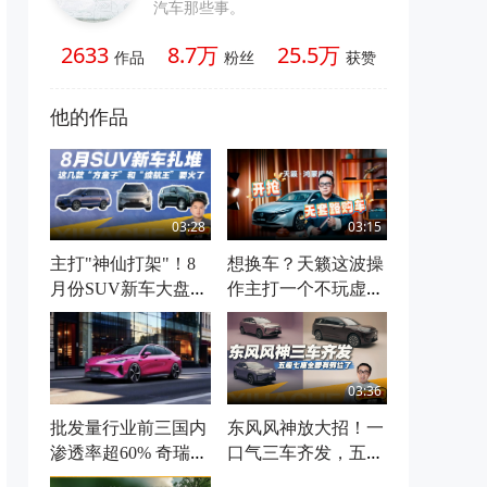
汽车那些事。
2633
8.7万
25.5万
作品
粉丝
获赞
他的作品
03:28
03:15
主打"神仙打架"！8
想换车？天籁这波操
月份SUV新车大盘
作主打一个不玩虚
点，等等党又赢了
的，值不值得现在入
手
03:36
批发量行业前三国内
东风风神放大招！一
渗透率超60% 奇瑞集
口气三车齐发，五座
团7月新能源销售12.
七座全都有