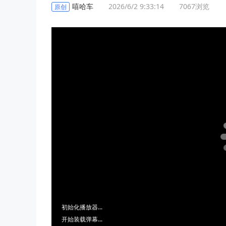
嘻哈车
2026/6/2 9:33:14
7067
浏览
原创
初始化播放器...
开始装载弹幕...