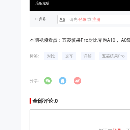
准备完成...
0
弹幕
请先
登录
或
注册
本期视频看点：五菱缤果Pro对比零跑A10， A
标签:
对比
选车
详解
五菱缤果Pro
分享:
全部评论.
0