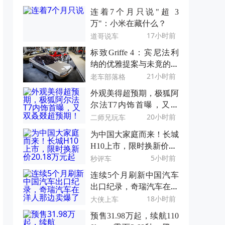
连着7个月只说"超 3
万"：小米在藏什么？
17小时前
道哥说车
标致Griffe 4：宾尼法利
纳的优雅提案与未竟的轿
跑梦
21小时前
老车部落格
外观美得超预期，极狐阿
尔法T7内饰首曝，又双
叒叕超预期！
20小时前
二师兄玩车
为中国大家庭而来！长城
H10上市，限时换新价20.
18万元起
5小时前
秒评车
连续5个月刷新中国汽车
出口纪录，奇瑞汽车在洋
人那边卖爆了
18小时前
大侠上车
预售31.98万起，续航110