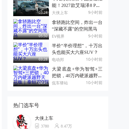
能！2027款艾瑞泽8 PRO
不给合资留面子
9小时前
大侠上车
03:24
拿轿跑比空间，炸出一台
“深藏不露”的空间黑马
9小时前
EV视界
05:50
半价“半价理想”，十万出
头也能买大六座SUV？
10小时前
电动邦
03:28
大梁底盘+华为智驾+三
把锁，40万内硬派越野天
花板｜泰钽700探店
10小时前
侃车驿站
04:41
热门选车号
大侠上车
3780
8.47万