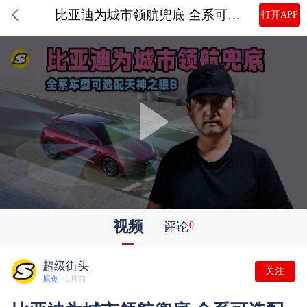
比亚迪为城市领航兜底 全系可选配天神之眼B 技术实力铸就底气
打开APP
视频
评论
0
超级街头
关注
原创 ·
2月前