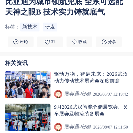
比亚迪为城市领航兜底 全系可选配
天神之眼B 技术实力铸就底气
标签：
新技术
研发
评论
31
收藏
分享
相关资讯
驱动万物，智启未来：2026武汉
动力传动技术展览会深度前瞻
展会通-安娜
2026/08/07 12:19:42
9月2026武汉智能仓储展览会、叉
车展会及物流装备展会
展会通-安娜
2026/08/07 12:11:50