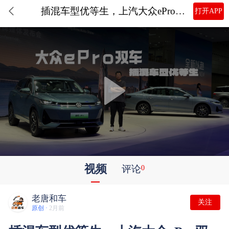
插混车型优等生，上汽大众ePro双车粤港澳车展上市
打开APP
视频
评论
0
老唐和车
关注
原创 ·
2月前