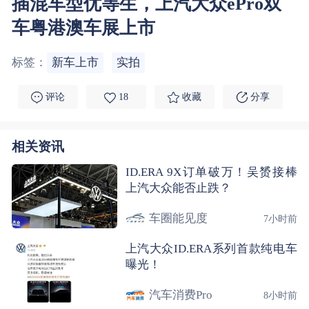
插混车型优等生，上汽大众ePro双
车粤港澳车展上市
标签：
新车上市
实拍
评论
18
收藏
分享
相关资讯
ID.ERA 9X订单破万！吴赟接棒
上汽大众能否止跌？
车圈能见度
7小时前
上汽大众ID.ERA系列首款纯电车
曝光！
汽车消费Pro
8小时前