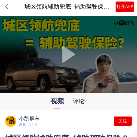
城区领航辅助兜底=辅助驾驶保险？比亚迪用技术实力铸就底气！
打开APP
视频
评论
0
小凯屏车
关注
原创 ·
2月前