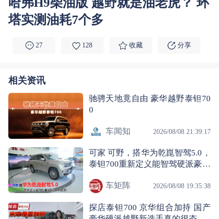
哈弗H9柴油版 越野就是油老虎？ 环
塔实测油耗7个多
27
128
收藏
分享
相关资讯
驰骋天地竟自由 豪华越野泰钽70
0
车闻知
2026/08/08 21:39:17
可家 可野，搭华为乾崑智驾5.0，
泰钽700重新定义能智驾硬派豪华
SUV
车矩阵
2026/08/08 19:35:38
探店泰钽700 京华组合加持 国产
豪华硬派越野新选手真的很夯