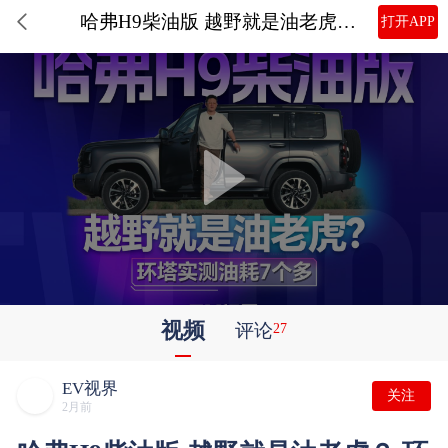
哈弗H9柴油版 越野就是油老虎？ 环塔实测油耗7个多
打开APP
视频
评论
27
EV视界
关注
2月前