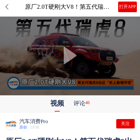
原厂2.0T硬刚大V8！第五代瑞虎8出征“史上最难环塔”
打开APP
视频
评论
46
汽车消费Pro
关注
原创 ·
2月前