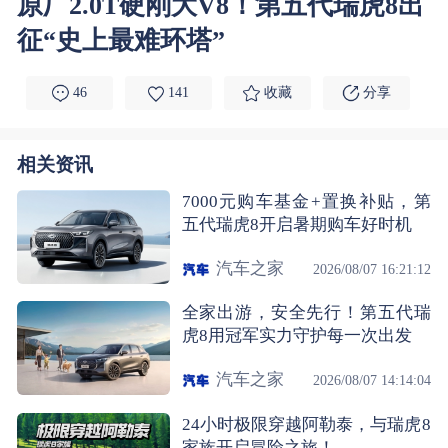
原厂2.0T硬刚大V8！第五代瑞虎8出
征“史上最难环塔”
46
141
收藏
分享
相关资讯
7000元购车基金+置换补贴，第
五代瑞虎8开启暑期购车好时机
汽车之家
2026/08/07 16:21:12
全家出游，安全先行！第五代瑞
虎8用冠军实力守护每一次出发
汽车之家
2026/08/07 14:14:04
24小时极限穿越阿勒泰，与瑞虎8
家族开启冒险之旅！