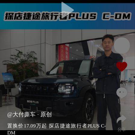
161
44
@大付撕车
· 原创
置换价17.09万起 探店捷途旅行者PLUS C-
分享
DM