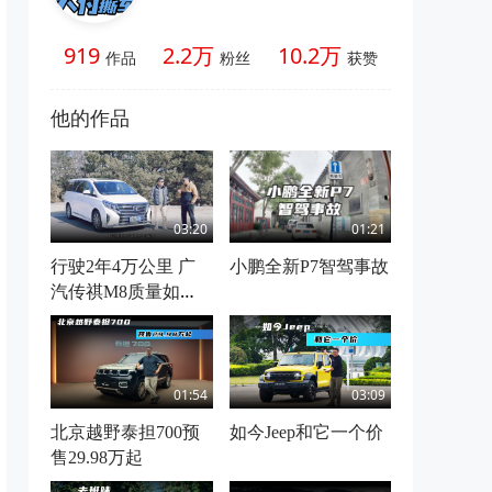
919
2.2万
10.2万
作品
粉丝
获赞
他的作品
03:20
01:21
行驶2年4万公里 广
小鹏全新P7智驾事故
汽传祺M8质量如
何？
01:54
03:09
北京越野泰担700预
如今Jeep和它一个价
售29.98万起