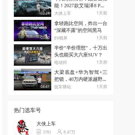
能！2027款艾瑞泽8 PRO
不给合资留面子
1天前
大侠上车
03:24
拿轿跑比空间，炸出一台
“深藏不露”的空间黑马
1天前
EV视界
05:50
半价“半价理想”，十万出
头也能买大六座SUV？
1天前
电动邦
03:28
大梁底盘+华为智驾+三
把锁，40万内硬派越野天
花板｜泰钽700探店
1天前
侃车驿站
04:41
热门选车号
大侠上车
3781
8.47万