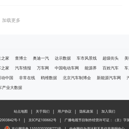
加载更多
主之家
查博士
奥迪一汽
达示数据
车市风景线
超级街头
美
车之家
汽车情报
万车网
中国电动车网
能源界
百姓汽车
车
驱动中国
非常在线
鸥维数据
北京汽车制博会
新能源汽车网
车产业大数据
|
|
|
|
站点地图
关于我们
用户协议
隐私政策
加入我们
|
|
2003842号-1
京ICP证100662号
广播电视节目制作经营许可证：（京）字第0
|
京公网安备 11010202008772号
中央网信办违法和不良信息举报中心