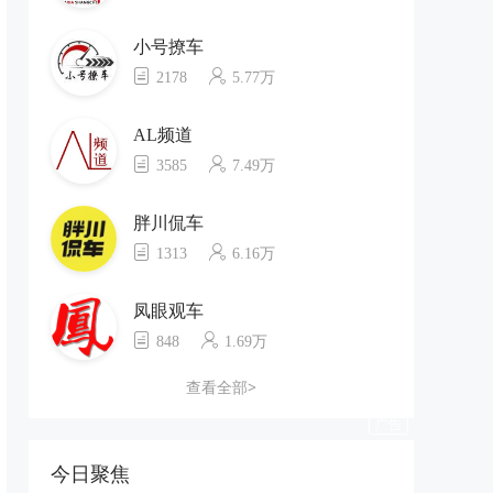
小号撩车
2178
5.77万
AL频道
3585
7.49万
胖川侃车
1313
6.16万
凤眼观车
848
1.69万
查看全部>
今日聚焦