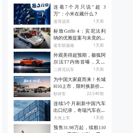
连着7个月只说"超 3
万"：小米在藏什么？
1天前
道哥说车
标致Griffe 4：宾尼法利
纳的优雅提案与未竟的轿
跑梦
1天前
老车部落格
外观美得超预期，极狐阿
尔法T7内饰首曝，又双
叒叕超预期！
1天前
二师兄玩车
为中国大家庭而来！长城
H10上市，限时换新价20.
18万元起
22小时前
秒评车
连续5个月刷新中国汽车
出口纪录，奇瑞汽车在洋
人那边卖爆了
1天前
大侠上车
预售31.98万起，续航110