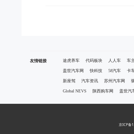
友情链接
途虎养车
代码板块
人人车
车
盖世汽车网
快科技
58汽车
卡
新座驾
汽车资讯
苏州汽车网
Global NEVS
陕西购车网
盖世汽
京ICP备1