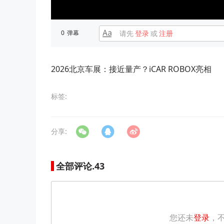
0
弹幕
请先
登录
或
注册
2026北京车展：接近量产？iCAR ROBOX亮相
标签:
分享:
全部评论.
43
您还未
登录
，