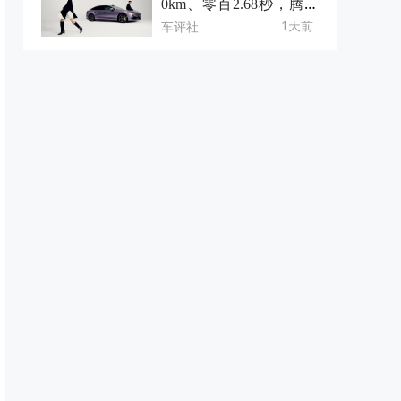
0km、零百2.68秒，腾势
Z9S有点不一样
1天前
车评社