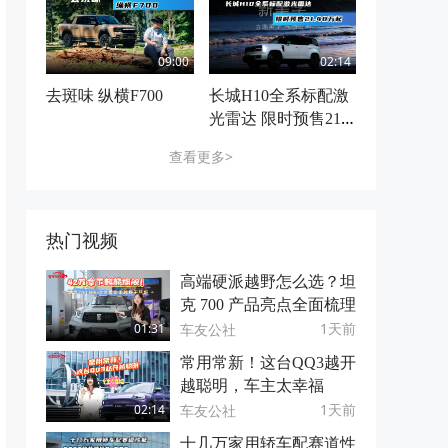
09:00
02:14
去斑味 纵横F700
长城H10全系标配激
光雷达 限时预售21.4
8万起
查看更多>
热门视频
高端硬派越野怎么选？坦
克 700 产品亮点全面梳理
1天前
车友公社
01:31
常用常新！这台QQ3越开
越聪明，车主太幸福
1天前
车友公社
02:14
十几万家用轿车配赛道性