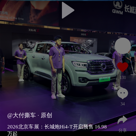
131
34
@大付撕车
· 原创
2026北京车展：长城炮Hi4-T开启预售 16.98
分享
万起