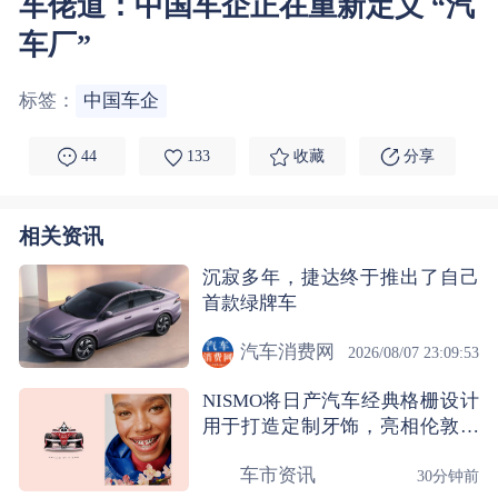
车佬道：中国车企正在重新定义 “汽
车厂”
标签：
中国车企
44
133
收藏
分享
相关资讯
沉寂多年，捷达终于推出了自己
首款绿牌车
汽车消费网
2026/08/07 23:09:53
NISMO将日产汽车经典格栅设计
用于打造定制牙饰，亮相伦敦站
大奖赛
车市资讯
30分钟前