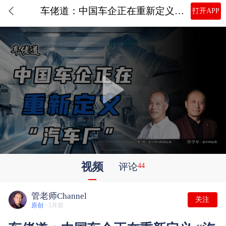
车佬道：中国车企正在重新定义 “汽车厂”
打开APP
视频
评论
44
管老师Channel
关注
原创 ·
5月前