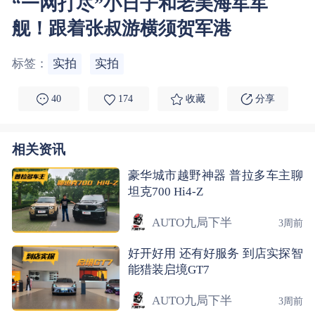
“一网打尽”小日子和老美海军军
舰！跟着张叔游横须贺军港
标签：
实拍
实拍
40
174
收藏
分享
相关资讯
豪华城市越野神器 普拉多车主聊
坦克700 Hi4-Z
AUTO九局下半
3周前
好开好用 还有好服务 到店实探智
能猎装启境GT7
AUTO九局下半
3周前