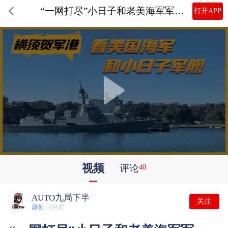
“一网打尽”小日子和老美海军军舰！跟着张叔游横须贺军港
打开APP
视频
评论
40
AUTO九局下半
关注
原创 ·
6月前