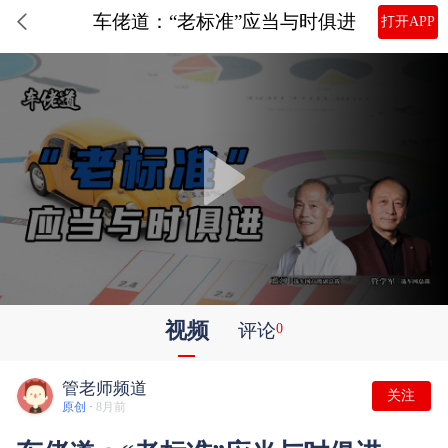
车佬道：“老标准”应当与时俱进
打开APP
视频
评论
0
管老师频道
关注
原创 ·
8月前