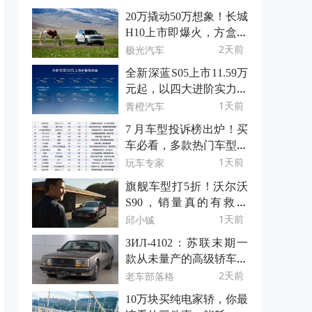
20万撬动50万想象！长城
H10上市即爆火，方盒子
新物种凭什么？
2天前
极光汽车
全新深蓝S05上市11.59万
元起，以四大进阶实力重
树15万级SUV价值标杆
1天前
青橙汽车
7 月车型投诉榜出炉！买
车必看，多款热门车型上
榜
1天前
玩车专家
旗舰车型打5折！沃尔沃
S90，销量真的有救了
吗？
1天前
邱小铖
ЗИЛ-4102：苏联末期一
款从未量产的高级轿车原
型
2天前
老车部落格
10万块买纯电家轿，你最