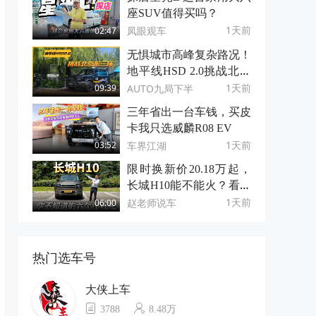
座SUV值得买吗？
1天前
凤眼观车
02:47
无惧城市高峰复杂路况！
地平线HSD 2.0挑战北京
东三环
1天前
AUTO九局下半
09:39
三年省出一台车钱，买皮
卡我只选威麟R08 EV
1天前
车界江湖
03:52
限时换新价20.18万起，
长城H10能不能火？看看
它的6个小秘密！
1天前
赵老师说车
06:00
热门选车号
大侠上车
3788
8.48万