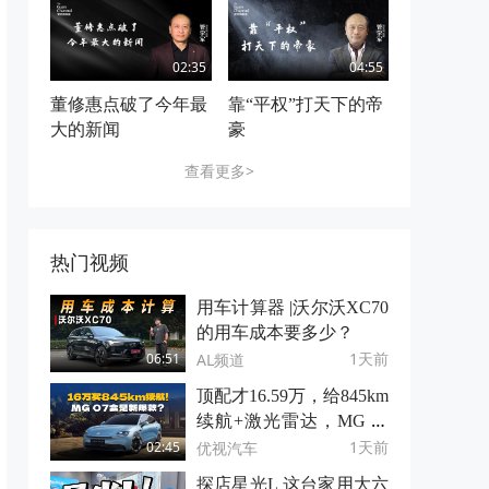
02:35
04:55
董修惠点破了今年最
靠“平权”打天下的帝
大的新闻
豪
查看更多>
热门视频
用车计算器 |沃尔沃XC70
的用车成本要多少？
1天前
AL频道
06:51
顶配才16.59万，给845km
续航+激光雷达，MG 07
这是掀桌子了？
1天前
优视汽车
02:45
探店星光L 这台家用大六