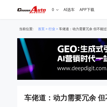
0
AI选车
APP下载
当前位置:
首页
>
行业
>
车佬道：动力需要冗余 但不能过
车佬道：动力需要冗余 但