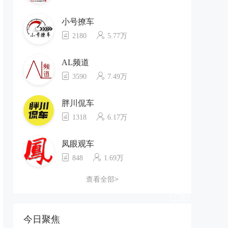
小号撩车
2180
5.77万
AL频道
3590
7.49万
胖川侃车
1318
6.17万
凤眼观车
848
1.69万
查看全部>
今日聚焦