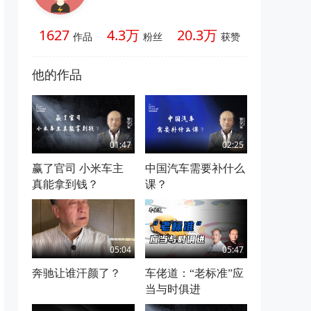
1627
4.3万
20.3万
作品
粉丝
获赞
他的作品
01:47
02:25
赢了官司 小米车主
中国汽车需要补什么
真能拿到钱？
课？
05:04
05:47
奔驰让谁汗颜了？
车佬道：“老标准”应
当与时俱进