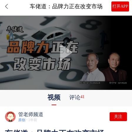
车佬道：品牌力正在改变市场
打开APP
视频
评论
41
管老师频道
关注
原创 ·
1年前