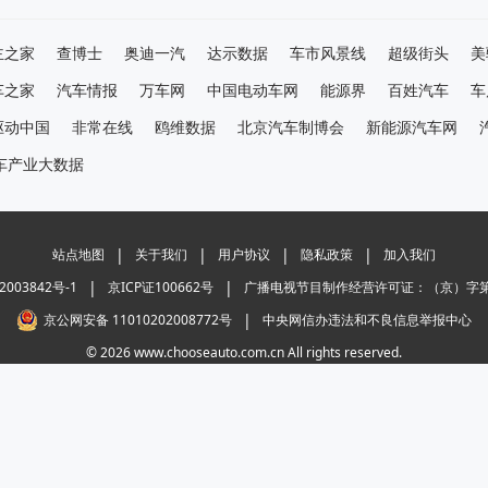
主之家
查博士
奥迪一汽
达示数据
车市风景线
超级街头
美
车之家
汽车情报
万车网
中国电动车网
能源界
百姓汽车
车
驱动中国
非常在线
鸥维数据
北京汽车制博会
新能源汽车网
车产业大数据
|
|
|
|
站点地图
关于我们
用户协议
隐私政策
加入我们
|
|
2003842号-1
京ICP证100662号
广播电视节目制作经营许可证：（京）字第0
|
京公网安备 11010202008772号
中央网信办违法和不良信息举报中心
© 2026 www.chooseauto.com.cn All rights reserved.