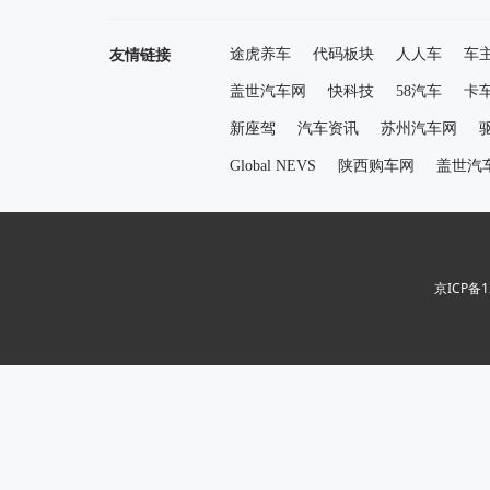
友情链接
途虎养车
代码板块
人人车
车
盖世汽车网
快科技
58汽车
卡
新座驾
汽车资讯
苏州汽车网
Global NEVS
陕西购车网
盖世汽
京ICP备1