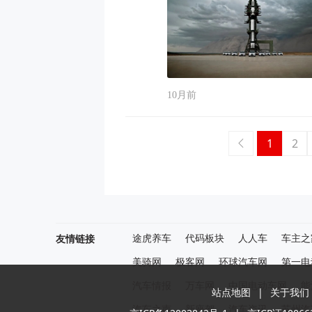
10月前
1
2
友情链接
途虎养车
代码板块
人人车
车主之
美骑网
极客网
环球汽车网
第一电
汽车情报
万车网
中国电动车网
能
站点地图
|
关于我们
汽车之声
新座驾
汽车资讯
苏州汽