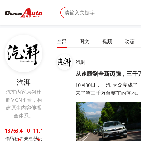
全部
图文
视频
动态
汽湃
从速腾到全新迈腾，三千万
汽湃
10月30日，一汽-大众完成
汽车内容原创社
来了第三千万台整车的落地。对
群MCN平台，构
建原生内容传播
全体系。
1376
3.4
0
11.1
作品
粉丝
关注
获赞
万
万